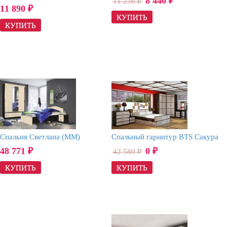
8 440
11 236
₽
₽
11 890
₽
Спальня Светлана (ММ)
Спальный гарнитур BTS Сакура
48 771
0
42 580
₽
₽
₽