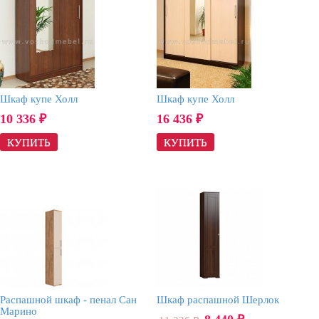
Шкаф купе Холл
Шкаф купе Холл
10 336
16 436
₽
₽
Распашной шкаф - пенал Сан
Шкаф распашной Шерлок
Марино