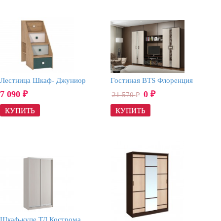
Лестница Шкаф- Джуниор
Гостиная BTS Флоренция
7 090
0
21 570
₽
₽
₽
Шкаф-купе ТД Кострома