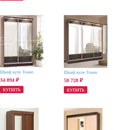
Шкаф купе Токио
Шкаф купе Токио
34 894
50 728
₽
₽