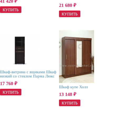
41 420
₽
21 680
₽
Шкаф-витрина с ящиками Шкаф
низкий со стеклом Парма Люкс
17 760
₽
Шкаф купе Холл
13 148
₽