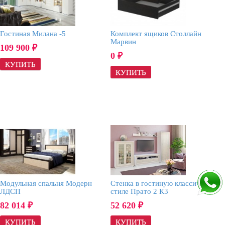
Гостиная Милана -5
Комплект ящиков Столлайн
Марвин
109 900
₽
0
₽
Модульная спальня Модерн
Стенка в гостиную классическом
ЛДСП
стиле Прато 2 К3
82 014
52 620
₽
₽