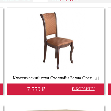
Классический стул Столлайн Белла Орех
7 550
₽
Глубина(мм)
520
Высота(мм)
950
Ширина(мм)
430