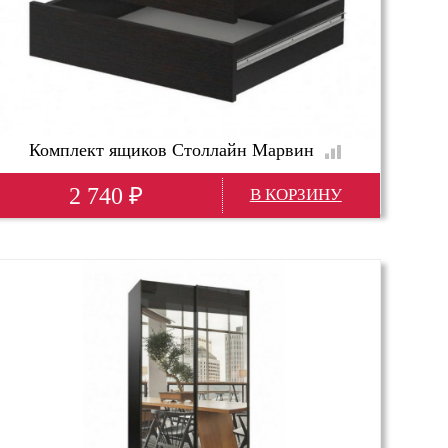
Комплект ящиков Столлайн Марвин
2 740
₽
Глубина(мм)
565
Высота(мм)
134
Ширина(мм)
516