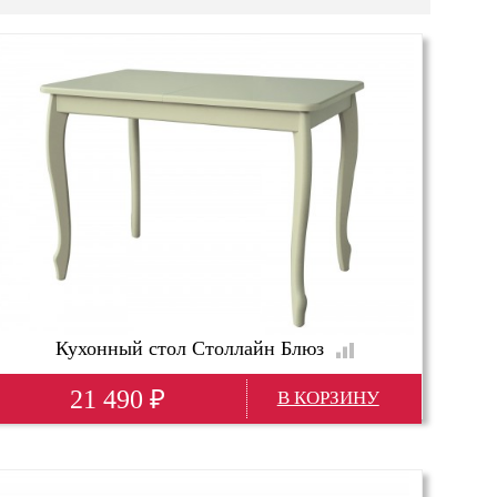
Кухонный стол Столлайн Блюз
21 490
₽
Глубина(мм)
680
Высота(мм)
750
Ширина(мм)
1080