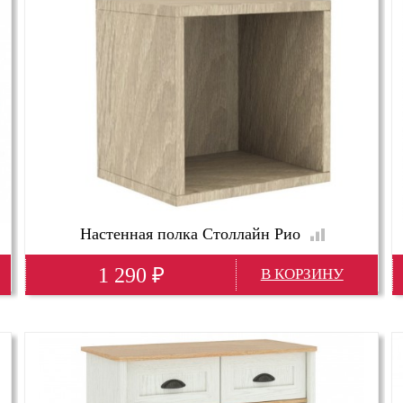
Настенная полка Столлайн Рио
1 290
₽
Глубина(мм)
250
Высота(мм)
290
Ширина(мм)
290