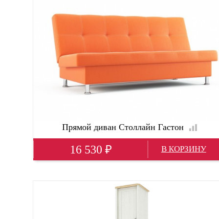
Ширина(мм)
900
Прямой диван Столлайн Гастон
16 530
₽
Глубина(мм)
800; 80 см
Высота(мм)
820
Ширина(мм)
1870