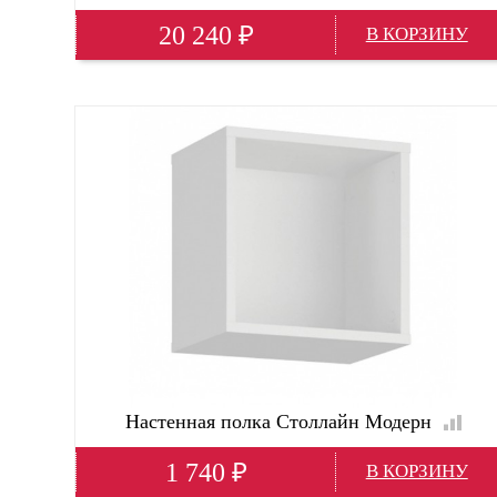
20 240
₽
Глубина(мм)
560; 60 см; 50 см
Высота(мм)
2020
Ширина(мм)
1000; 100 см
Настенная полка Столлайн Модерн
1 740
₽