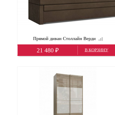
Прямой диван Столлайн Верди
21 480
₽
Глубина(мм)
700; 70 см
Высота(мм)
770
Ширина(мм)
2000