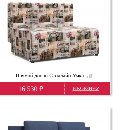
Прямой диван Столлайн Умка
16 530
₽
Глубина(мм)
920; 90 см
Высота(мм)
820
Ширина(мм)
1100