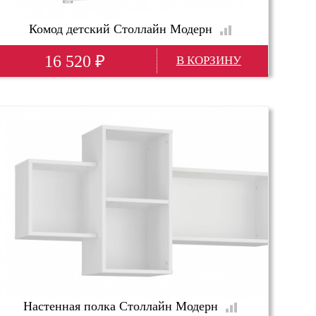
Комод детский Столлайн Модерн
16 520
₽
Глубина(мм)
480
Высота(мм)
930
Ширина(мм)
1000
Настенная полка Столлайн Модерн