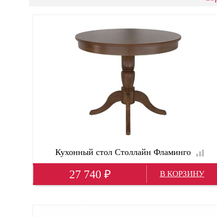
Кухонный стол Столлайн Фламинго
27 740
₽
Глубина(мм)
900
Высота(мм)
750