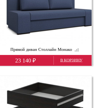
Прямой диван Столлайн Монако
23 140
₽
Глубина(мм)
910; 90 см
Высота(мм)
800
Ширина(мм)
2090