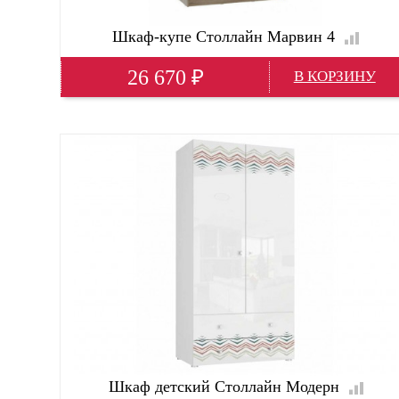
Шкаф-купе Столлайн Марвин 4
26 670
₽
Ширина
1430 м
Глубина
640 м
Высота
2210 м
Глубина(мм)
640
Высота(мм)
2210; 220 см
Ширина(мм)
1430
Шкаф детский Столлайн Модерн