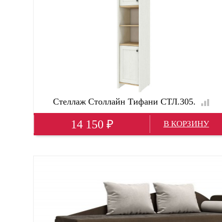
Стеллаж Столлайн Тифани СТЛ.305.
14 150
₽
Глубина(мм)
480; 50 см
Высота(мм)
2000; 200 см; 190 см
Ширина(мм)
450; 40 см; 50 см