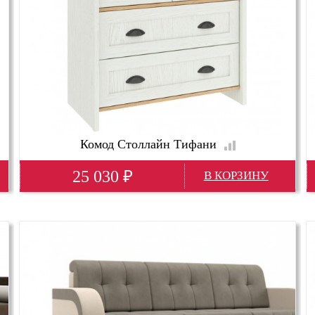
Комод Столлайн Тифани
25 030
₽
Глубина(мм)
480; Неглубокие
Высота(мм)
1390; Высокие
Ширина(мм)
1060