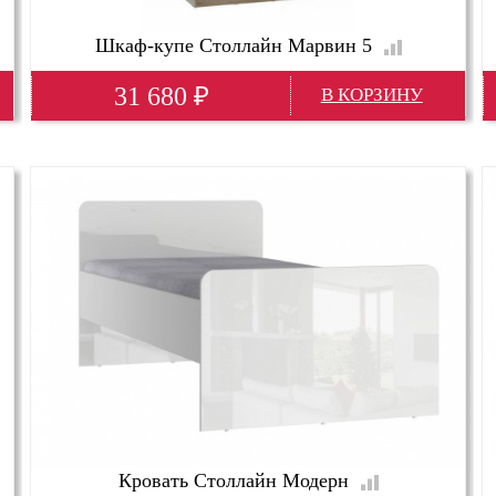
Шкаф-купе Столлайн Марвин 5
31 680
₽
Ширина
1430 м
Глубина
640 м
Высота
2210 м
Глубина(мм)
640; 60 см
Высота(мм)
2210
Ширина(мм)
1430
Кровать Столлайн Модерн