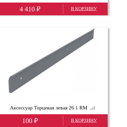
4 410
₽
Глубина(мм)
300
Высота(мм)
650
Ширина(мм)
1210
Аксессуар Торцевая левая 26 1 RM
100
₽