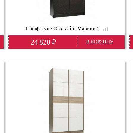
Шкаф-купе Столлайн Марвин 2
24 820
₽
Ширина
1432 м
Глубина
640 м
Высота
2206 м
Глубина(мм)
640
Высота(мм)
2206; 220 см
Ширина(мм)
1432