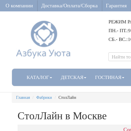
О компании
Доставка/Оплата/Сборка
Гарантия
РЕЖИМ Р
ПН.- ПТ.:9
СБ.- ВС.:1
КАТАЛОГ
ДЕТСКАЯ
ГОСТИНАЯ
Главная
Фабрики
СтолЛайн
СтолЛайн
в Москве
Сор