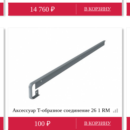
14 760
₽
Глубина(мм)
1940
Высота(мм)
800
Ширина(мм)
940
Аксессуар Т-образное соединение 26 1 RM
100
₽