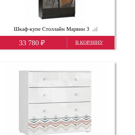
Шкаф-купе Столлайн Марвин 3
33 780
₽
Ширина
1430 м
Глубина
640 м
Высота
2210 м
Глубина(мм)
640; 60 см
Высота(мм)
2210
Ширина(мм)
1430