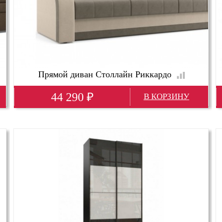
Прямой диван Столлайн Риккардо
44 290
₽
Глубина(мм)
970; 100 см
Высота(мм)
920
Ширина(мм)
2380