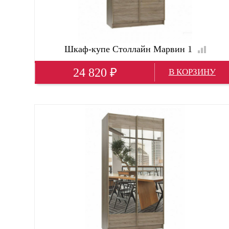
Шкаф-купе Столлайн Марвин 1
24 820
₽
Ширина
1430 м
Глубина
640 м
Высота
2210 м
Глубина(мм)
640; 60 см
Высота(мм)
2210
Ширина(мм)
1430