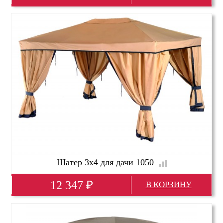
Глубина(мм)
9000
Высота(мм)
2750
Ширина(мм)
3000
Шатер 3х4 для дачи 1050
12 347
₽
Глубина(мм)
4000
Высота(мм)
2500
Ширина(мм)
3000