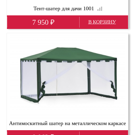
Тент-шатер для дачи 1001
7 950
₽
Глубина(мм)
3460
Высота(мм)
2600
Ширина(мм)
3460
Антимоскитный шатер на металлическом каркасе
1044