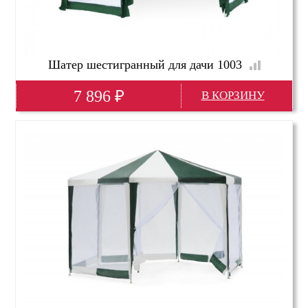
Шатер шестигранный для дачи 1003
7 896
₽
Глубина(мм)
3460
Высота(мм)
2600
Ширина(мм)
3460