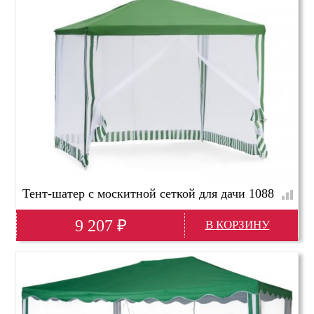
Ширина(мм)
3000
Тент-шатер с москитной сеткой для дачи 1088
9 207
₽
Глубина(мм)
4000
Высота(мм)
2500
Ширина(мм)
3000