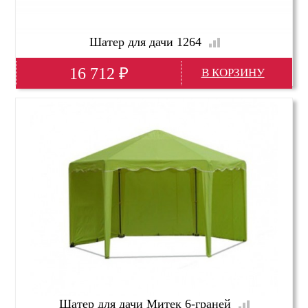
Шатер для дачи 1264
16 712
₽
Глубина(мм)
4000
Высота(мм)
2650
Ширина(мм)
4000
Шатер для дачи Митек 6-граней