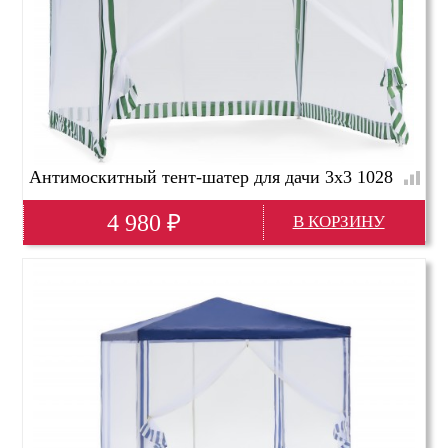
Антимоскитный тент-шатер для дачи 3х3 1028
4 980
₽
Глубина(мм)
3000
Высота(мм)
2500
Ширина(мм)
3000