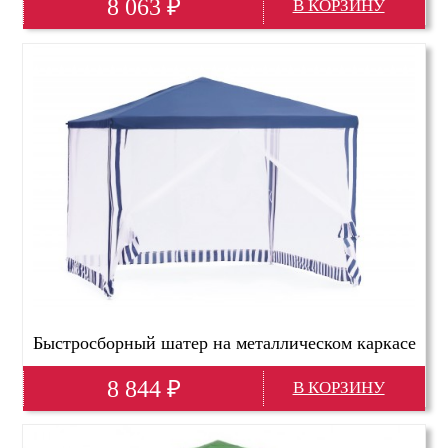
8 063
₽
Глубина(мм)
4000
Высота(мм)
2500
Ширина(мм)
3000
Быстросборный шатер на металлическом каркасе
1086
8 844
₽
Глубина(мм)
3000
Высота(мм)
2500