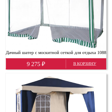
Дачный шатер с москитной сеткой для отдыха 1088
Тент садовый из полиэстера
9 275
₽
Глубина(мм)
3000
Высота(мм)
2500
Ширина(мм)
4000