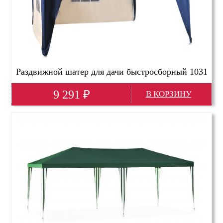
Раздвижной шатер для дачи быстросборный 1031
9 291
₽
Глубина(мм)
3000
Высота(мм)
2500
Ширина(мм)
3000