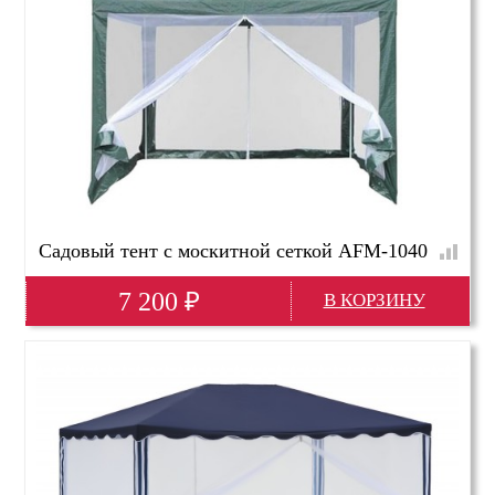
Садовый тент с москитной сеткой AFM-1040
7 200
₽
Глубина(мм)
3000
Высота(мм)
2500
Ширина(мм)
3000