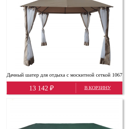
Дачный шатер для отдыха с москитной сеткой 1067
Тент садовый из полиэстера
13 142
₽
Глубина(мм)
3000
Высота(мм)
2600
Ширина(мм)
3000