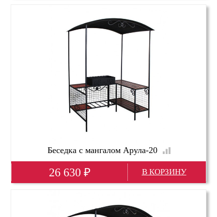
Глубина(мм)
2950
Высота(мм)
2950
Ширина(мм)
2950
Беседка с мангалом Арула-20
26 630
₽
Ширина
148 см
Глубина
113 см
Высота
243 см