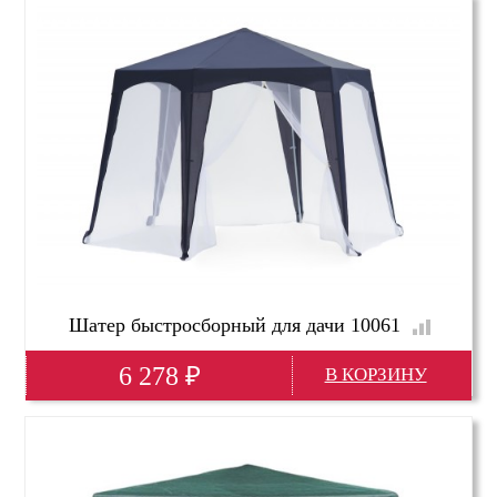
Высота(мм)
2500
Ширина(мм)
3000
Шатер быстросборный для дачи 10061
6 278
₽
Глубина(мм)
3460
Высота(мм)
2600
Ширина(мм)
3460