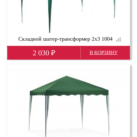
Складной шатер-трансформер 2х3 1004
2 030
₽
Глубина(мм)
2000
Высота(мм)
2500
Ширина(мм)
3000