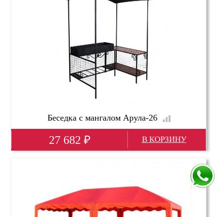
Беседка с мангалом Арула-26
27 682
₽
Ширина
148 см
Глубина
113 см
Высота
243 см