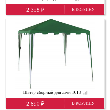
2 358
₽
Глубина(мм)
3000
Высота(мм)
2500
Ширина(мм)
3000
Шатер сборный для дачи 1018
2 890
₽