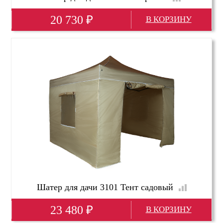
20 730
₽
Ширина
350 см
Глубина
350 см
Высота
275 см
Шатер для дачи 3101 Тент садовый
23 480
₽