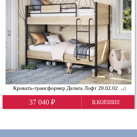
Кровать-трансформер Дельта Лофт 20.02.02
37 040
₽
Длина
207 см
Глубина
109 см
Высота
167 см