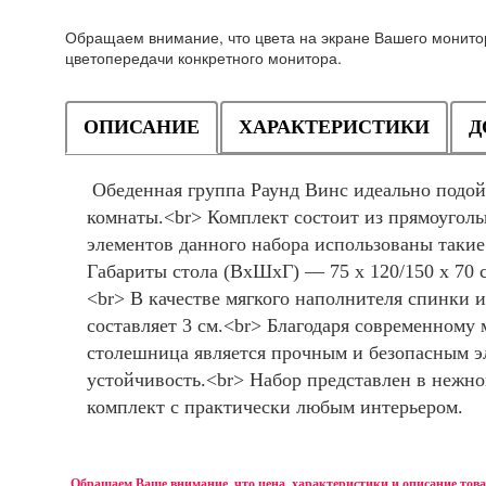
Обращаем внимание, что цвета на экране Вашего монитор
цветопередачи конкретного монитора.
ОПИСАНИЕ
ХАРАКТЕРИСТИКИ
Д
Обеденная группа Раунд Винс идеально подой
комнаты.<br> Комплект состоит из прямоугольн
элементов данного набора использованы такие
Габариты стола (ВхШхГ) — 75 х 120/150 х 70 
<br> В качестве мягкого наполнителя спинки 
составляет 3 см.<br> Благодаря современному
столешница является прочным и безопасным э
устойчивость.<br> Набор представлен в нежно
комплект с практически любым интерьером.
Обращаем Ваше внимание, что цена, характеристики и описание тов