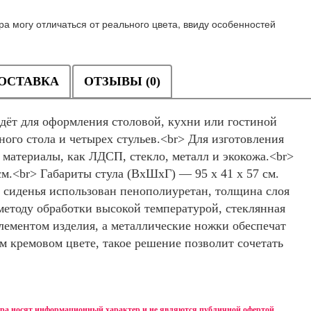
а могу отличаться от реального цвета, ввиду особенностей
ОСТАВКА
ОТЗЫВЫ (0)
дёт для оформления столовой, кухни или гостиной
ого стола и четырех стульев.<br> Для изготовления
 материалы, как ЛДСП, стекло, металл и экокожа.<br>
см.<br> Габариты стула (ВхШхГ) — 95 х 41 х 57 см.
и сиденья использован пенополиуретан, толщина слоя
 методу обработки высокой температурой, стеклянная
лементом изделия, а металлические ножки обеспечат
м кремовом цвете, такое решение позволит сочетать
ара носят информационный характер и не являются публичной офертой.