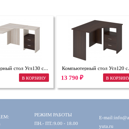
ный стол Угл130 с...
Компьютерный стол Угл120 с.
13 790
₽
РЕЖИМ РАБОТЫ
АЕМ:
E-mail:info@
ПН.- ПТ.:9.00 - 18.00
а
yuta.ru